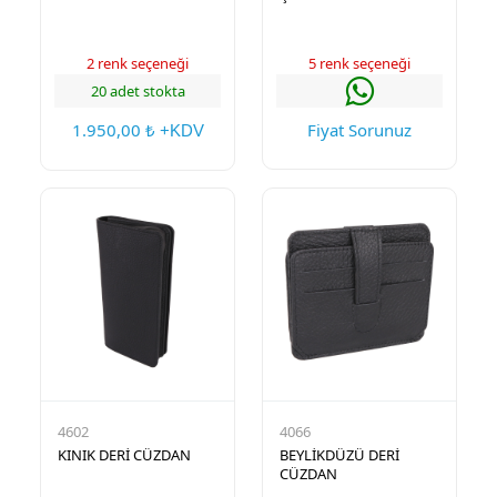
2 renk seçeneği
5 renk seçeneği
20 adet stokta
1.950,00
Fiyat Sorunuz
₺ +KDV
4602
4066
KINIK DERİ CÜZDAN
BEYLİKDÜZÜ DERİ
CÜZDAN